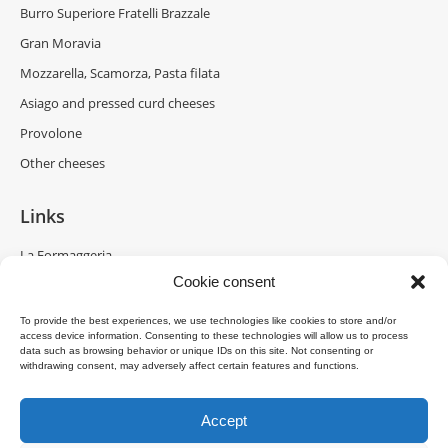
Burro Superiore Fratelli Brazzale
Gran Moravia
Mozzarella, Scamorza, Pasta filata
Asiago and pressed curd cheeses
Provolone
Other cheeses
Links
La Formaggeria
Cookie consent
Brazzale Moravia
Gran Moravia
To provide the best experiences, we use technologies like cookies to store and/or
access device information. Consenting to these technologies will allow us to process
Brazzale Shanghai
data such as browsing behavior or unique IDs on this site. Not consenting or
withdrawing consent, may adversely affect certain features and functions.
Accept