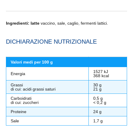
Ingredienti:
latte
vaccino, sale, caglio, fermenti lattici.
DICHIARAZIONE NUTRIZIONALE
Valori medi per 100 g
1527 kJ
Energia
368 kcal
Grassi
30 g
di cui: acidi grassi saturi
21 g
Carboidrati
0,5 g
di cui: zuccheri
< 0,2 g
Proteine
24 g
Sale
1,7 g