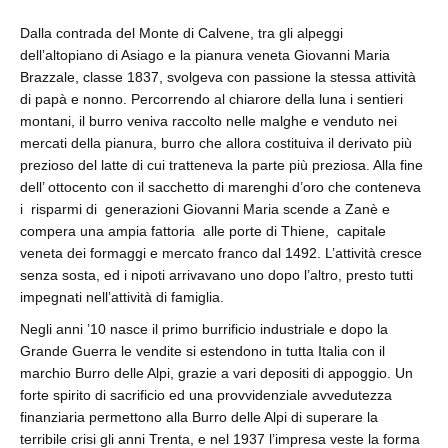
Dalla contrada del Monte di Calvene, tra gli alpeggi
dell’altopiano di Asiago e la pianura veneta Giovanni Maria
Brazzale, classe 1837, svolgeva con passione la stessa attività
di papà e nonno. Percorrendo al chiarore della luna i sentieri
montani, il burro veniva raccolto nelle malghe e venduto nei
mercati della pianura, burro che allora costituiva il derivato più
prezioso del latte di cui tratteneva la parte più preziosa. Alla fine
dell’ ottocento con il sacchetto di marenghi d’oro che conteneva
i risparmi di generazioni Giovanni Maria scende a Zanè e
compera una ampia fattoria alle porte di Thiene, capitale
veneta dei formaggi e mercato franco dal 1492. L’attività cresce
senza sosta, ed i nipoti arrivavano uno dopo l’altro, presto tutti
impegnati nell’attività di famiglia.
Negli anni ’10 nasce il primo burrificio industriale e dopo la
Grande Guerra le vendite si estendono in tutta Italia con il
marchio Burro delle Alpi, grazie a vari depositi di appoggio. Un
forte spirito di sacrificio ed una provvidenziale avvedutezza
finanziaria permettono alla Burro delle Alpi di superare la
terribile crisi gli anni Trenta, e nel 1937 l’impresa veste la forma