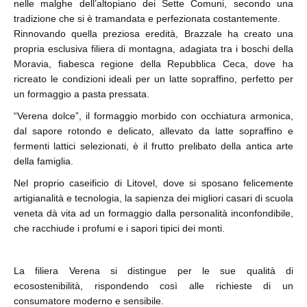
nelle malghe dell’altopiano dei Sette Comuni, secondo una
tradizione che si è tramandata e perfezionata costantemente.
Rinnovando quella preziosa eredità, Brazzale ha creato una
propria esclusiva filiera di montagna, adagiata tra i boschi della
Moravia, fiabesca regione della Repubblica Ceca, dove ha
ricreato le condizioni ideali per un latte sopraffino, perfetto per
un formaggio a pasta pressata.
“Verena dolce”, il formaggio morbido con occhiatura armonica,
dal sapore rotondo e delicato, allevato da latte sopraffino e
fermenti lattici selezionati, è il frutto prelibato della antica arte
della famiglia.
Nel proprio caseificio di Litovel, dove si sposano felicemente
artigianalità e tecnologia, la sapienza dei migliori casari di scuola
veneta dà vita ad un formaggio dalla personalità inconfondibile,
che racchiude i profumi e i sapori tipici dei monti.
La filiera Verena si distingue per le sue qualità di
ecosostenibilità, rispondendo così alle richieste di un
consumatore moderno e sensibile.