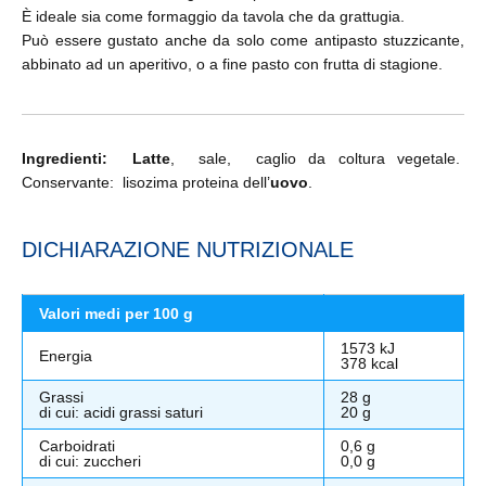
È ideale sia come formaggio da tavola che da grattugia.
Può essere gustato anche da solo come antipasto stuzzicante,
abbinato ad un aperitivo, o a fine pasto con frutta di stagione.
Ingredienti:
Latte
, sale, caglio da coltura vegetale.
Conservante: lisozima proteina dell’
uovo
.
DICHIARAZIONE NUTRIZIONALE
Valori medi per 100 g
1573 kJ
Energia
378 kcal
Grassi
28 g
di cui: acidi grassi saturi
20 g
Carboidrati
0,6 g
di cui: zuccheri
0,0 g