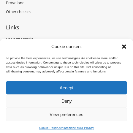
Provolone
Other cheeses
Links
La Formaggeria
Cookie consent
Brazzale Moravia
Gran Moravia
To provide the best experiences, we use technologies like cookies to store and/or
access device information. Consenting to these technologies will allow us to process
Brazzale Shanghai
data such as browsing behavior or unique IDs on this site. Not consenting or
withdrawing consent, may adversely affect certain features and functions.
Accept
Deny
View preferences
Copyright © 2025 Brazzale S.p.A. - Via M. Pasubio, 2 - 36010 Zanè (VI)
Italia - P.IVA 00160480240
Menu Bottom EN
Cookie Policy
Dichiarazione sulla Privacy
powered by
DDM
/