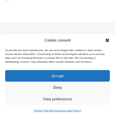
Menu
Cookie consent
Главная
To provide the best experiences, we use technologies like cookies to store and/or
access device information. Consenting to these technologies will allow us to process
Контакты
data such as browsing behavior or unique IDs on this site. Not consenting or
withdrawing consent, may adversely affect certain features and functions.
Accept
Deny
View preferences
Copyright © 2025 Brazzale S.p.A. - Via M. Pasubio, 2 - 36010 Zanè (VI)
Italia - P.IVA 00160480240
Menu Bottom IT
Cookie Policy
Dichiarazione sulla Privacy
powered by
DDM
/