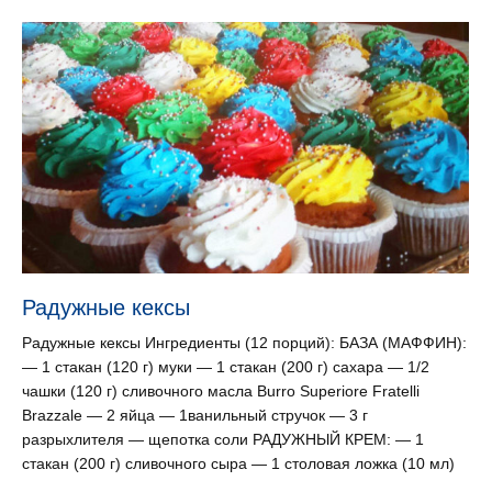
Радужные кексы
Радужные кексы Ингредиенты (12 порций): БАЗА (МАФФИН):
— 1 стакан (120 г) муки — 1 стакан (200 г) сахара — 1/2
чашки (120 г) сливочногo масла Burro Superiore Fratelli
Brazzale — 2 яйца — 1ванильный стручок — 3 г
разрыхлителя — щепотка соли РАДУЖНЫЙ КРЕМ: — 1
стакан (200 г) сливочного сыра — 1 столовая ложка (10 мл)
…