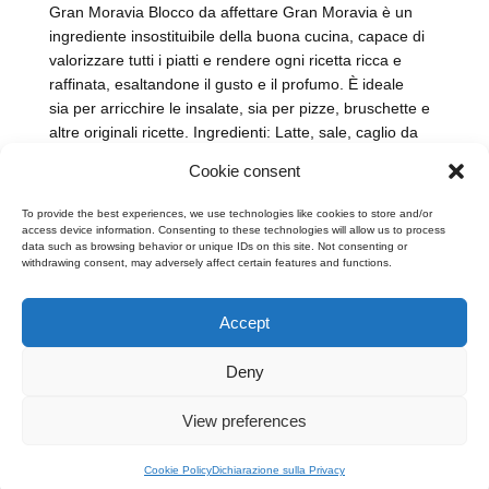
Gran Moravia Blocco da affettare Gran Moravia è un
ingrediente insostituibile della buona cucina, capace di
valorizzare tutti i piatti e rendere ogni ricetta ricca e
raffinata, esaltandone il gusto e il profumo. È ideale
sia per arricchire le insalate, sia per pizze, bruschette e
altre originali ricette. Ingredienti: Latte, sale, caglio da
coltura vegetale. Conservante:…
Cookie consent
To provide the best experiences, we use technologies like cookies to store and/or
access device information. Consenting to these technologies will allow us to process
data such as browsing behavior or unique IDs on this site. Not consenting or
withdrawing consent, may adversely affect certain features and functions.
←
1
2
3
4
5
6
…
14
→
Accept
Deny
View preferences
Copyright © 2025 Brazzale S.p.A. - Via M. Pasubio, 2 - 36010 Zanè (VI)
Italia - P.IVA 00160480240
Menu Bottom EN
Cookie Policy
Dichiarazione sulla Privacy
powered by
DDM
/