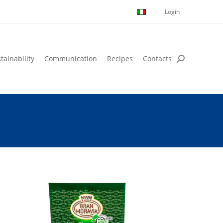
Login
tainability
Communication
Recipes
Contacts
tainability
Communication
Recipes
Contacts