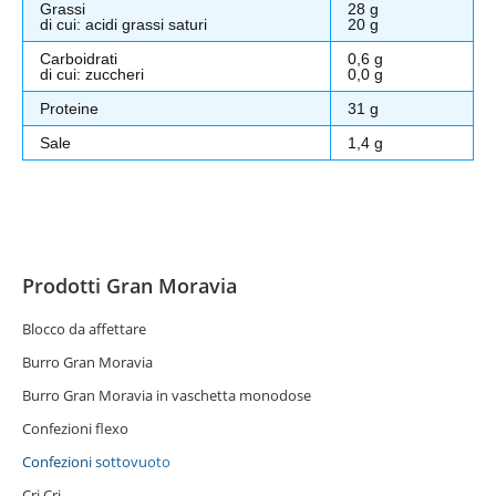
Grassi
28 g
di cui: acidi grassi saturi
20 g
Carboidrati
0,6 g
di cui: zuccheri
0,0 g
Proteine
31 g
Sale
1,4 g
Prodotti Gran Moravia
Blocco da affettare
Burro Gran Moravia
Burro Gran Moravia in vaschetta monodose
Confezioni flexo
Confezioni sottovuoto
Cri Cri