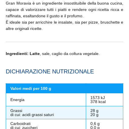
Gran Moravia è un ingrediente insostituibile della buona cucina,
capace di valorizzare tutti i piatti e rendere ogni ricetta ricca e
raffinata, esaltandone il gusto e il profumo.
È ideale sia per arricchire le insalate, sia per pizze, bruschette e
altre originali ricette.
Ingredienti:
Latte
, sale, caglio da coltura vegetale.
DICHIARAZIONE NUTRIZIONALE
Valori medi per 100 g
1573 kJ
Energia
378 kcal
Grassi
28 g
di cui: acidi grassi saturi
20 g
Carboidrati
0,6 g
di cui: zuccheri
0,0 g