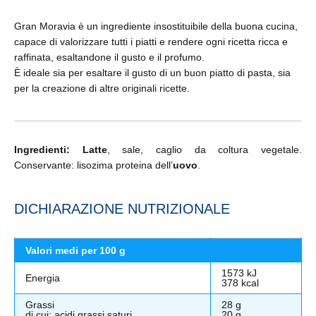
Gran Moravia è un ingrediente insostituibile della buona cucina,
capace di valorizzare tutti i piatti e rendere ogni ricetta ricca e
raffinata, esaltandone il gusto e il profumo.
È ideale sia per esaltare il gusto di un buon piatto di pasta, sia
per la creazione di altre originali ricette.
Ingredienti:
Latte
, sale, caglio da coltura vegetale.
Conservante: lisozima proteina dell’
uovo
.
DICHIARAZIONE NUTRIZIONALE
Valori medi per 100 g
1573 kJ
Energia
378 kcal
Grassi
28 g
di cui: acidi grassi saturi
20 g