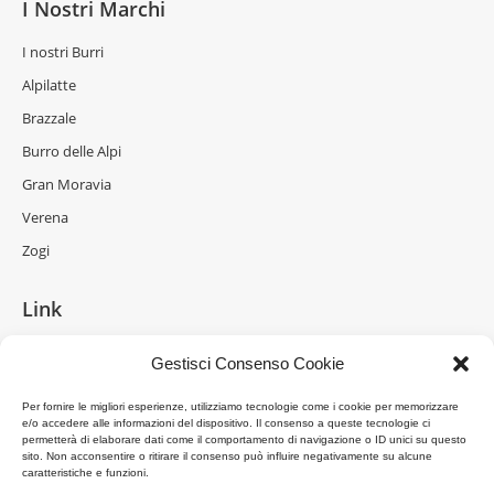
I Nostri Marchi
I nostri Burri
Alpilatte
Brazzale
Burro delle Alpi
Gran Moravia
Verena
Zogi
Link
La Formaggeria
Gestisci Consenso Cookie
Brazzale Moravia
Per fornire le migliori esperienze, utilizziamo tecnologie come i cookie per memorizzare
Gran Moravia
e/o accedere alle informazioni del dispositivo. Il consenso a queste tecnologie ci
permetterà di elaborare dati come il comportamento di navigazione o ID unici su questo
Brazzale Shanghai
sito. Non acconsentire o ritirare il consenso può influire negativamente su alcune
caratteristiche e funzioni.