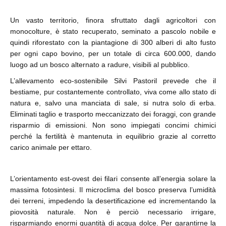
Un vasto territorio, finora sfruttato dagli agricoltori con
monocolture, è stato recuperato, seminato a pascolo nobile e
quindi riforestato con la piantagione di 300 alberi di alto fusto
per ogni capo bovino, per un totale di circa 600.000, dando
luogo ad un bosco alternato a radure, visibili al pubblico.
L’allevamento eco-sostenibile Silvi Pastoril prevede che il
bestiame, pur costantemente controllato, viva come allo stato di
natura e, salvo una manciata di sale, si nutra solo di erba.
Eliminati taglio e trasporto meccanizzato dei foraggi, con grande
risparmio di emissioni. Non sono impiegati concimi chimici
perché la fertilità è mantenuta in equilibrio grazie al corretto
carico animale per ettaro.
L’orientamento est-ovest dei filari consente all’energia solare la
massima fotosintesi. Il microclima del bosco preserva l’umidità
dei terreni, impedendo la desertificazione ed incrementando la
piovosità naturale. Non è perciò necessario irrigare,
risparmiando enormi quantità di acqua dolce. Per garantirne la