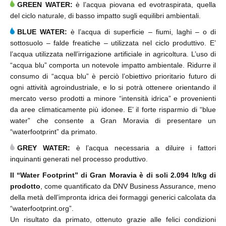
GREEN WATER:
è l’acqua piovana ed evotraspirata, quella
del ciclo naturale, di basso impatto sugli equilibri ambientali.
BLUE WATER:
è l’acqua di superficie – fiumi, laghi – o di
sottosuolo – falde freatiche – utilizzata nel ciclo produttivo. E’
l’acqua utilizzata nell’irrigazione artificiale in agricoltura. L’uso di
“acqua blu” comporta un notevole impatto ambientale. Ridurre il
consumo di “acqua blu” è perciò l’obiettivo prioritario futuro di
ogni attività agroindustriale, e lo si potrà ottenere orientando il
mercato verso prodotti a minore “intensità idrica” e provenienti
da aree climaticamente più idonee. E’ il forte risparmio di “blue
water” che consente a Gran Moravia di presentare un
“waterfootprint” da primato.
GREY WATER:
è l’acqua necessaria a diluire i fattori
inquinanti generati nel processo produttivo.
Il “Water Footprint” di Gran Moravia è di soli 2.094 lt/kg di
prodotto
, come quantificato da DNV Business Assurance, meno
della metà dell’impronta idrica dei formaggi generici calcolata da
“waterfootprint.org”.
Un risultato da primato, ottenuto grazie alle felici condizioni