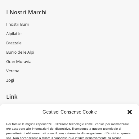
I Nostri Marchi
I nostri Burri
Alpilatte
Brazzale
Burro delle Alpi
Gran Moravia
Verena
Zogi
Link
La Formaggeria
Gestisci Consenso Cookie
Brazzale Moravia
Per fornire le migliori esperienze, utilizziamo tecnologie come i cookie per memorizzare
Gran Moravia
e/o accedere alle informazioni del dispositivo. Il consenso a queste tecnologie ci
permetterà di elaborare dati come il comportamento di navigazione o ID unici su questo
Brazzale Shanghai
sito. Non acconsentire o ritirare il consenso può influire negativamente su alcune