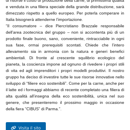
di risorse il costo di produzione della carne, di primissima qualità
e venduta in una filiera speciale della grande distribuzione, sarà
dimezzato rispetto a quello europeo. Per poterla comperare in
Italia bisognerà attenderne l’importazione.
“Il consumatore – dice Piercristiano Brazzale responsabile
dell’area zootecnica del gruppo – non si accontenta più di un
prodotto finale buono, sano, conveniente, rintracciabile in ogni
sua fase, ormai prerequisiti scontati. Chiede che l’intero
allevamento sia in armonia con la natura e generi benefici
ambientali. Di fronte al crescente squilibrio ecologico del
pianeta, la coscienza impone ad ognuno di rivedere i propri stili
di vita ed agli imprenditori i propri modelli produttivi. Il nostro
gruppo ha deciso di investire tutte le sue risorse innovative nello
sviluppo di “filiere eco sostenibili”. Come per la carne, anche per
il latte ed i formaggi abbiamo di recente completato una filiera di
alta qualità all’insegna della eco sostenibilità, unica nel suo
genere, che presenteremo il prossimo maggio in occasione
della fiera “CIBUS” di Parma.”.
Visita il sito