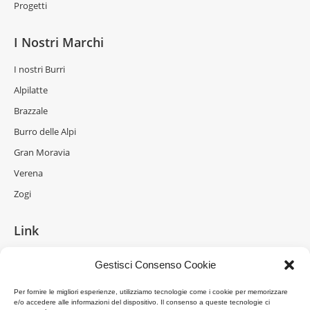
Progetti
I Nostri Marchi
I nostri Burri
Alpilatte
Brazzale
Burro delle Alpi
Gran Moravia
Verena
Zogi
Link
La Formaggeria
Gestisci Consenso Cookie
Brazzale Moravia
Per fornire le migliori esperienze, utilizziamo tecnologie come i cookie per memorizzare
Gran Moravia
e/o accedere alle informazioni del dispositivo. Il consenso a queste tecnologie ci