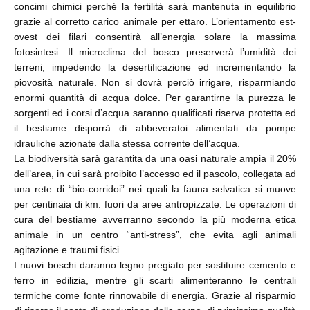
concimi chimici perché la fertilità sarà mantenuta in equilibrio
grazie al corretto carico animale per ettaro. L’orientamento est-
ovest dei filari consentirà all’energia solare la massima
fotosintesi. Il microclima del bosco preserverà l’umidità dei
terreni, impedendo la desertificazione ed incrementando la
piovosità naturale. Non si dovrà perciò irrigare, risparmiando
enormi quantità di acqua dolce. Per garantirne la purezza le
sorgenti ed i corsi d’acqua saranno qualificati riserva protetta ed
il bestiame disporrà di abbeveratoi alimentati da pompe
idrauliche azionate dalla stessa corrente dell’acqua.
La biodiversità sarà garantita da una oasi naturale ampia il 20%
dell’area, in cui sarà proibito l’accesso ed il pascolo, collegata ad
una rete di “bio-corridoi” nei quali la fauna selvatica si muove
per centinaia di km. fuori da aree antropizzate. Le operazioni di
cura del bestiame avverranno secondo la più moderna etica
animale in un centro “anti-stress”, che evita agli animali
agitazione e traumi fisici.
I nuovi boschi daranno legno pregiato per sostituire cemento e
ferro in edilizia, mentre gli scarti alimenteranno le centrali
termiche come fonte rinnovabile di energia. Grazie al risparmio