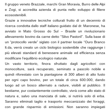
Il gruppo veneto Brazzale, marchi Gran Moravia, Burro delle Alpi
e Zogi, si accredita azienda di punta nello sviluppo di filiere
ecosostenibili.
Grazie a innovative tecniche colturali frutto di un decennio di
ricerca condotta dallo staff italiano guidato dal dr. Maronese, ha
avviato in Mato Grosso do Sul – Brasile un rivoluzionario
allevamento bovino da carne detto “Silvo Pastoril”. Sulla base di
un “protocollo verde” siglato con il partner locale “Ouro Branco
lt.da, verrà creato un ciclo biologico sostenibile che raggiunge i
più elevati standard di benessere animale ed efficienza senza
modificare l’equilibrio ecologico naturale.
Un vasto territorio, finora sfruttato dagli agricoltori con
monocolture, sarà recuperato, seminato a pascolo nobile e
quindi riforestato con la piantagione di 300 alberi di alto fusto
per ogni capo bovino, per un totale di circa 600.000, dando
luogo ad un bosco alternato a radure, visibili al pubblico. Il
bestiame, pur costantemente controllato, vivrà come allo stato di
natura e, salvo una manciata di sale, si nutrirà solo di erba.
Saranno eliminati taglio e trasporto meccanizzato dei foraggi,
con grande risparmio di emissioni. Non saranno impiegati