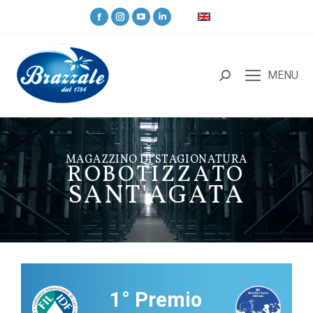
MENU
M
A
G
A
Z
Z
I
N
O
D
I
S
T
A
G
I
O
N
A
T
U
R
A
R
O
B
O
T
I
Z
Z
A
T
O
S
A
N
T
'
A
G
A
T
A
1° Premio