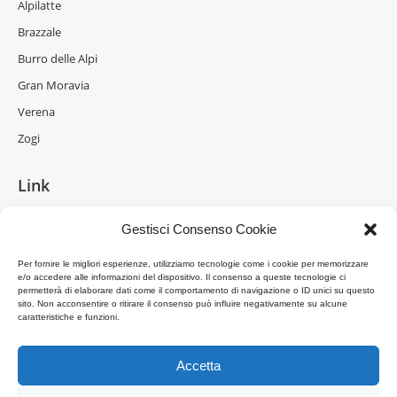
Alpilatte
Brazzale
Burro delle Alpi
Gran Moravia
Verena
Zogi
Link
La Formaggeria
Gestisci Consenso Cookie
Brazzale Moravia
Per fornire le migliori esperienze, utilizziamo tecnologie come i cookie per memorizzare
Gran Moravia
e/o accedere alle informazioni del dispositivo. Il consenso a queste tecnologie ci
permetterà di elaborare dati come il comportamento di navigazione o ID unici su questo
Brazzale Shanghai
sito. Non acconsentire o ritirare il consenso può influire negativamente su alcune
caratteristiche e funzioni.
Accetta