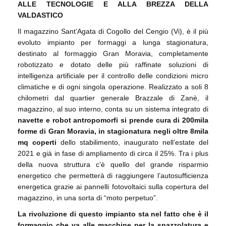
ALLE TECNOLOGIE E ALLA BREZZA DELLA
VALDASTICO
Il magazzino Sant’Agata di Cogollo del Cengio (Vi), è il più
evoluto impianto per formaggi a lunga stagionatura,
destinato al formaggio Gran Moravia, completamente
robotizzato e dotato delle più raffinate soluzioni di
intelligenza artificiale per il controllo delle condizioni micro
climatiche e di ogni singola operazione. Realizzato a soli 8
chilometri dal quartier generale Brazzale di Zanè, il
magazzino, al suo interno, conta su un sistema integrato di
navette e robot antropomorfi si prende cura di 200mila
forme di Gran Moravia, in stagionatura negli oltre 8mila
mq coperti
dello stabilimento, inaugurato nell’estate del
2021 e già in fase di ampliamento di circa il 25%. Tra i plus
della nuova struttura c’è quello del grande risparmio
energetico che permetterà di raggiungere l’autosufficienza
energetica grazie ai pannelli fotovoltaici sulla copertura del
magazzino, in una sorta di “moto perpetuo”.
La rivoluzione di questo impianto sta nel fatto che è il
formaggio che va alle macchine per la spazzolatura e