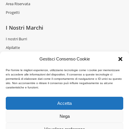
Area Riservata
Progetti
I Nostri Marchi
I nostri Burri
Alpilatte
Brazzale
Gestisci Consenso Cookie
Burro delle Alpi
Per fornire le migliori esperienze, utilizziamo tecnologie come i cookie per memorizzare
Gran Moravia
e/o accedere alle informazioni del dispositivo. Il consenso a queste tecnologie ci
permetterà di elaborare dati come il comportamento di navigazione o ID unici su questo
Verena
sito. Non acconsentire o ritirare il consenso può influire negativamente su alcune
caratteristiche e funzioni.
Zogi
Accetta
Link
Nega
La Formaggeria
Brazzale Moravia