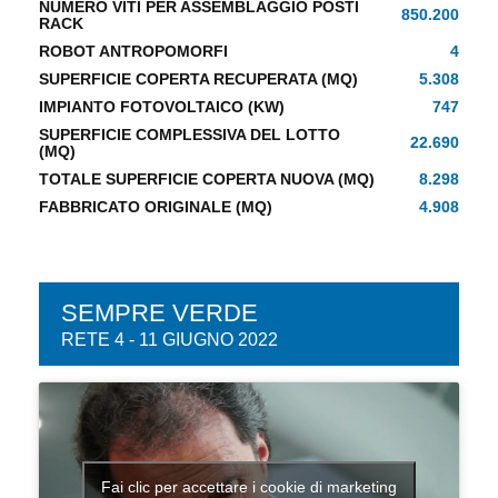
NUMERO VITI PER ASSEMBLAGGIO POSTI
850.200
RACK
ROBOT ANTROPOMORFI
4
SUPERFICIE COPERTA RECUPERATA (MQ)
5.308
IMPIANTO FOTOVOLTAICO (KW)
747
SUPERFICIE COMPLESSIVA DEL LOTTO
22.690
(MQ)
TOTALE SUPERFICIE COPERTA NUOVA (MQ)
8.298
FABBRICATO ORIGINALE (MQ)
4.908
SEMPRE VERDE
RETE 4 - 11 GIUGNO 2022
Fai clic per accettare i cookie di marketing