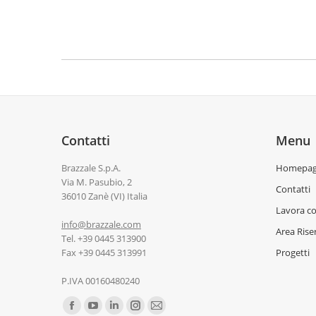
Contatti
Menu
Brazzale S.p.A.
Homepa
Via M. Pasubio, 2
Contatti
36010 Zanè (VI) Italia
Lavora co
info@brazzale.com
Area Rise
Tel. +39 0445 313900
Fax +39 0445 313991
Progetti
P.IVA 00160480240
Ci puoi trovare su: