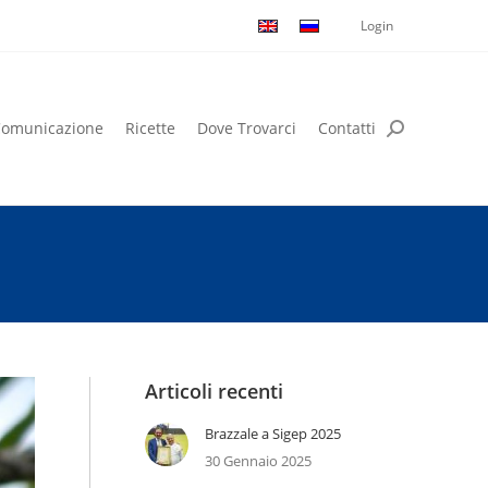
Login
omunicazione
Ricette
Dove Trovarci
Contatti
omunicazione
Ricette
Dove Trovarci
Contatti
Articoli recenti
Brazzale a Sigep 2025
30 Gennaio 2025