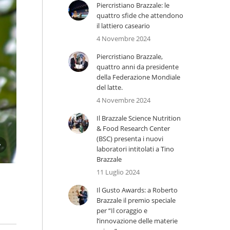
Piercristiano Brazzale: le
quattro sfide che attendono
il lattiero caseario
4 Novembre 2024
Piercristiano Brazzale,
quattro anni da presidente
della Federazione Mondiale
del latte.
4 Novembre 2024
Il Brazzale Science Nutrition
& Food Research Center
(BSC) presenta i nuovi
laboratori intitolati a Tino
Silvo Pastoril – La fauna
Brazzale
11 Luglio 2024
Il Gusto Awards: a Roberto
Brazzale il premio speciale
per “Il coraggio e
l’innovazione delle materie