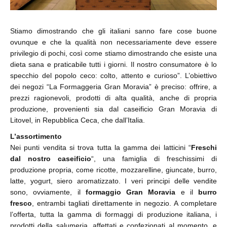
Stiamo dimostrando che gli italiani sanno fare cose buone
ovunque e che la qualità non necessariamente deve essere
privilegio di pochi, così come stiamo dimostrando che esiste una
dieta sana e praticabile tutti i giorni. Il nostro consumatore è lo
specchio del popolo ceco: colto, attento e curioso”. L’obiettivo
dei negozi “La Formaggeria Gran Moravia” è preciso: offrire, a
prezzi ragionevoli, prodotti di alta qualità, anche di propria
produzione, provenienti sia dal caseificio Gran Moravia di
Litovel, in Repubblica Ceca, che dall’Italia.
L’assortimento
Nei punti vendita si trova tutta la gamma dei latticini “
Freschi
dal nostro caseificio
“, una famiglia di freschissimi di
produzione propria, come ricotte, mozzarelline, giuncate, burro,
latte, yogurt, siero aromatizzato. I veri principi delle vendite
sono, ovviamente, il
formaggio Gran Moravia
e il
burro
fresco
, entrambi tagliati direttamente in negozio. A completare
l’offerta, tutta la gamma di formaggi di produzione italiana, i
prodotti della salumeria, affettati e confezionati al momento, e