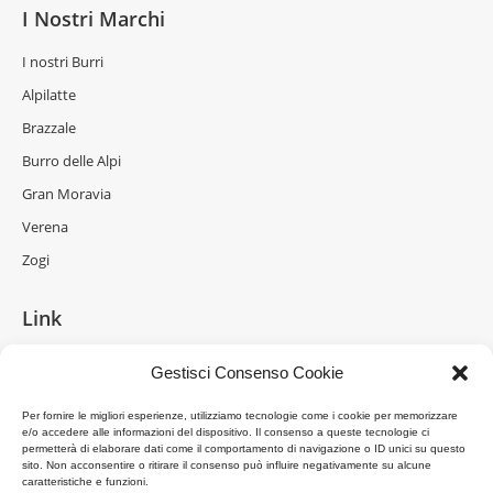
I Nostri Marchi
I nostri Burri
Alpilatte
Brazzale
Burro delle Alpi
Gran Moravia
Verena
Zogi
Link
La Formaggeria
Gestisci Consenso Cookie
Brazzale Moravia
Per fornire le migliori esperienze, utilizziamo tecnologie come i cookie per memorizzare
Gran Moravia
e/o accedere alle informazioni del dispositivo. Il consenso a queste tecnologie ci
permetterà di elaborare dati come il comportamento di navigazione o ID unici su questo
Brazzale Shanghai
sito. Non acconsentire o ritirare il consenso può influire negativamente su alcune
caratteristiche e funzioni.