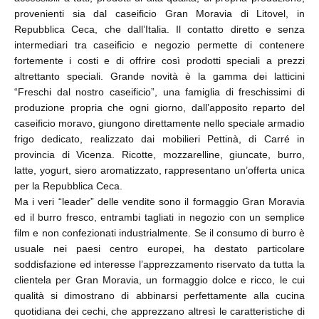
provenienti sia dal caseificio Gran Moravia di Litovel, in
Repubblica Ceca, che dall’Italia. Il contatto diretto e senza
intermediari tra caseificio e negozio permette di contenere
fortemente i costi e di offrire così prodotti speciali a prezzi
altrettanto speciali. Grande novità è la gamma dei latticini
“Freschi dal nostro caseificio”, una famiglia di freschissimi di
produzione propria che ogni giorno, dall’apposito reparto del
caseificio moravo, giungono direttamente nello speciale armadio
frigo dedicato, realizzato dai mobilieri Pettinà, di Carré in
provincia di Vicenza. Ricotte, mozzarelline, giuncate, burro,
latte, yogurt, siero aromatizzato, rappresentano un’offerta unica
per la Repubblica Ceca.
Ma i veri “leader” delle vendite sono il formaggio Gran Moravia
ed il burro fresco, entrambi tagliati in negozio con un semplice
film e non confezionati industrialmente. Se il consumo di burro è
usuale nei paesi centro europei, ha destato particolare
soddisfazione ed interesse l’apprezzamento riservato da tutta la
clientela per Gran Moravia, un formaggio dolce e ricco, le cui
qualità si dimostrano di abbinarsi perfettamente alla cucina
quotidiana dei cechi, che apprezzano altresì le caratteristiche di