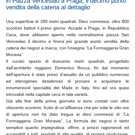
in Piazza Venceslao a Praga, il decimo punto
vendita della catena al dettaglio
Una superficie di 200 metri quadrati. Dieci commessi, oltre 800
scontrini battuti il primo giorno. Accade a Praga, in Repubblica
Ceca, dove abbiamo aperto nella centralissima piazza San
Venceslao il decimo e finora più grande punto vendita della
catena dei negozi a marca, con l’insegna “La Formaggeria Gran
Moravia”.
Il curato spazio di duecento metri quadrati, progettato
dall’architetto reggiano Domenico Rocca, fin dal momento
dell’apertura è stato preso d’assalto da un pubblico numeroso
ed eterogeneo desideroso di provare e acquistare le
innumerevoli specialità del Made in Italy, fino ad ora quasi
introvabili nella capitale ceca in tale varietà.
Già alla fine della prima giornata si sono contati così oltre
ottocento scontrini, frutto di un’affluenza che per tutte le otto ore
di apertura non ha dato tregua ai dieci commessi di “La
Formaggeria Gran Moravia”. La formula dei negozi è tanto
semplice quanto impegnativa: offrire, a prezzi ragionevoli ed
accessibili a tutti, prodotti di alta qualità, di propria produzione,