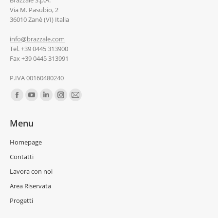
Brazzale S.p.A.
Via M. Pasubio, 2
36010 Zanè (VI) Italia
info@brazzale.com
Tel. +39 0445 313900
Fax +39 0445 313991
P.IVA 00160480240
Ci puoi trovare su:
Menu
Homepage
Contatti
Lavora con noi
Area Riservata
Progetti