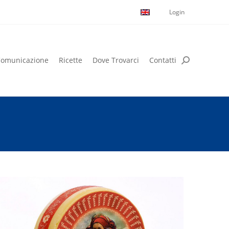
Login
omunicazione
Ricette
Dove Trovarci
Contatti
omunicazione
Ricette
Dove Trovarci
Contatti