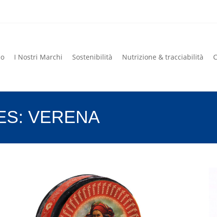
mo
I Nostri Marchi
Sostenibilità
Nutrizione & tracciabilità
C
mo
I Nostri Marchi
Sostenibilità
Nutrizione & tracciabilità
C
ES:
VERENA