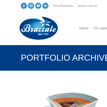
Area Riservata
Lavora con noi
Home
Chi sia
Home
Chi sia
PORTFOLIO ARCHIV