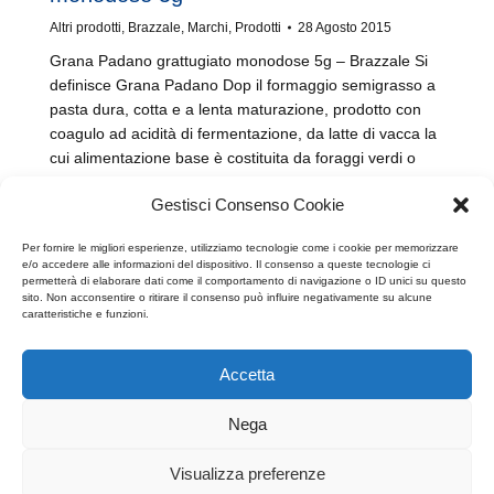
Altri prodotti
,
Brazzale
,
Marchi
,
Prodotti
28 Agosto 2015
Grana Padano grattugiato monodose 5g – Brazzale Si
definisce Grana Padano Dop il formaggio semigrasso a
pasta dura, cotta e a lenta maturazione, prodotto con
coagulo ad acidità di fermentazione, da latte di vacca la
cui alimentazione base è costituita da foraggi verdi o
conservati, proveniente da due mungiture giornaliere,
Gestisci Consenso Cookie
riposato e parzialmente decremato per…
Per fornire le migliori esperienze, utilizziamo tecnologie come i cookie per memorizzare
e/o accedere alle informazioni del dispositivo. Il consenso a queste tecnologie ci
permetterà di elaborare dati come il comportamento di navigazione o ID unici su questo
sito. Non acconsentire o ritirare il consenso può influire negativamente su alcune
caratteristiche e funzioni.
1
2
→
Accetta
Nega
Visualizza preferenze
Copyright © 2025 Brazzale S.p.A. - Via M. Pasubio, 2 - 36010 Zanè (VI)
Italia - P.IVA 00160480240