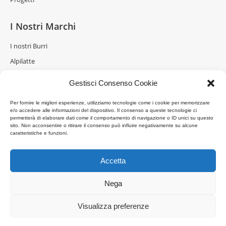
I Nostri Marchi
I nostri Burri
Alpilatte
Brazzale
Gestisci Consenso Cookie
Burro delle Alpi
Per fornire le migliori esperienze, utilizziamo tecnologie come i cookie per memorizzare
Gran Moravia
e/o accedere alle informazioni del dispositivo. Il consenso a queste tecnologie ci
permetterà di elaborare dati come il comportamento di navigazione o ID unici su questo
Verena
sito. Non acconsentire o ritirare il consenso può influire negativamente su alcune
caratteristiche e funzioni.
Zogi
Accetta
Link
La Formaggeria
Nega
Brazzale Moravia
Visualizza preferenze
Gran Moravia