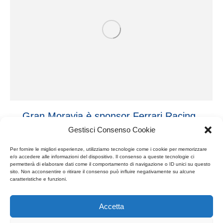
Gran Moravia è sponsor Ferrari Racing
Days
Gestisci Consenso Cookie
Eventi
,
Eventi Sportivi
,
Press & Expo
15 Luglio 2014
Per fornire le migliori esperienze, utilizziamo tecnologie come i cookie per memorizzare
Gran Moravia è sponsor de Ferrari Racing Days,
e/o accedere alle informazioni del dispositivo. Il consenso a queste tecnologie ci
permetterà di elaborare dati come il comportamento di navigazione o ID unici su questo
svoltosi a Shanghai a Giugno 2014.
sito. Non acconsentire o ritirare il consenso può influire negativamente su alcune
caratteristiche e funzioni.
Accetta