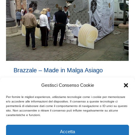
Brazzale – Made in Malga Asiago
Eventi
,
Press & Expo
8 Settembre 2015
Gestisci Consenso Cookie
Dal 4 al 6 settembre ad Asiago
Festosa e partecipata presenza a Made in Malga 2015
Per fornire le migliori esperienze, utilizziamo tecnologie come i cookie per memorizzare
nella splendida Asiago con uno stand tutto dedicato al
e/o accedere alle informazioni del dispositivo. Il consenso a queste tecnologie ci
permetterà di elaborare dati come il comportamento di navigazione o ID unici su questo
Burro Superiore Fratelli Brazzale.
sito. Non acconsentire o ritirare il consenso può influire negativamente su alcune
caratteristiche e funzioni.
Accetta