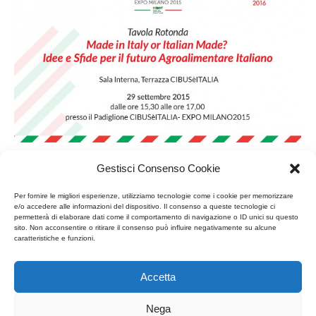
Convegno “Made in Italy or Italian
Gestisci Consenso Cookie
Made?”
Per fornire le migliori esperienze, utilizziamo tecnologie come i cookie per memorizzare
Eventi
,
Press & Expo
21 Settembre 2015
e/o accedere alle informazioni del dispositivo. Il consenso a queste tecnologie ci
permetterà di elaborare dati come il comportamento di navigazione o ID unici su questo
29 settembre, h. 15,30 – pad. CIBUSèITALIA Expo 2015
sito. Non acconsentire o ritirare il consenso può influire negativamente su alcune
caratteristiche e funzioni.
Accetta
Nega