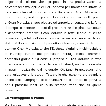
esigenze del cliente, viene proposto in una pratica vaschetta
salva freschezza ‘apri e chiudi’, perfetta per mantenere intatte le
caratteristiche del prodotto una volta aperto. Gran Moravia in
fette quadrate, inoltre, grazie alla speciale struttura della pasta
di Gran Moravia, si può piegare ed arrotolare, senza che la fetta
si rompa, consentendo così di preparare anche piatti particolari
e decorazioni creative. Gran Moravia in fette, inoltre, è senza
conservanti, adatto all’alimentazione dei vegetariani e certificato
Halal. Sulla confezione del prodotto si trovano, come in tutta la
gamma Gran Moravia, anche l’Etichette d’origine multimediale e
le Nutriclip curate dal professor Pierluigi Rossi, entrambi
accessibili grazie al Qr code. E proprio a Gran Moravia in fette
quadrate era in gran parte dedicato lo stand, anche grazie alle
immagini realizzate dal fotografo Giuliano Francesconi che
caratterizzavano le pareti. Fotografie che saranno protagoniste
anche della campagna di comunicazione del prodotto, prevista
per i prossimi mesi sia sulla stampa trade che su quella
consumer.
Le Formaggerie a Parma
Per far gustare Gran Moravia in fette quadrate ai nostri ospiti e