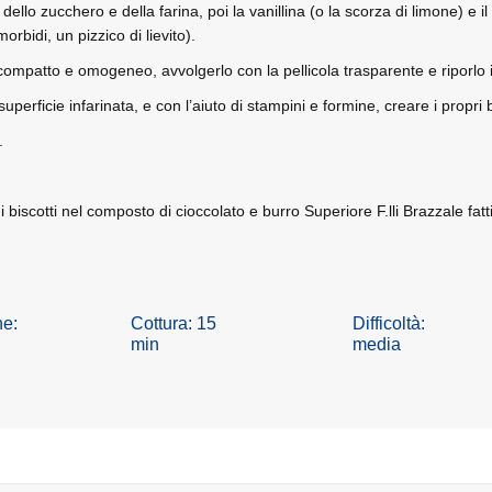
ello zucchero e della farina, poi la vanillina (o la scorza di limone) e i
orbidi, un pizzico di lievito).
mpatto e omogeneo, avvolgerlo con la pellicola trasparente e riporlo in
erficie infarinata, e con l’aiuto di stampini e formine, creare i propri b
.
re i biscotti nel composto di cioccolato e burro Superiore F.lli Brazzale 
ne:
Cottura: 15
Difficoltà:
min
media