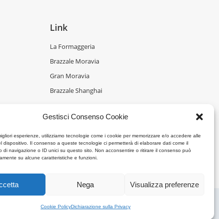
Link
La Formaggeria
Brazzale Moravia
Gran Moravia
Brazzale Shanghai
Gestisci Consenso Cookie
migliori esperienze, utilizziamo tecnologie come i cookie per memorizzare e/o accedere alle
l dispositivo. Il consenso a queste tecnologie ci permetterà di elaborare dati come il
di navigazione o ID unici su questo sito. Non acconsentire o ritirare il consenso può
vamente su alcune caratteristiche e funzioni.
ccetta
Nega
Visualizza preferenze
Privacy Policy (UE)
Cookie Policy (UE)
powered by
DDM
/
Cookie Policy
Dichiarazione sulla Privacy