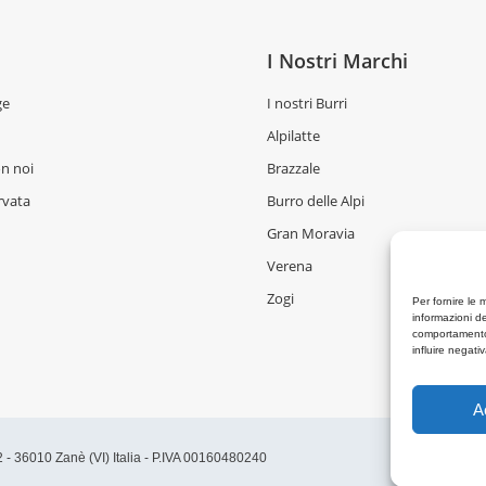
I Nostri Marchi
ge
I nostri Burri
Alpilatte
n noi
Brazzale
rvata
Burro delle Alpi
Gran Moravia
Verena
Zogi
Per fornire le 
informazioni de
comportamento 
influire negati
A
2 - 36010 Zanè (VI) Italia - P.IVA 00160480240
Lavora con noi