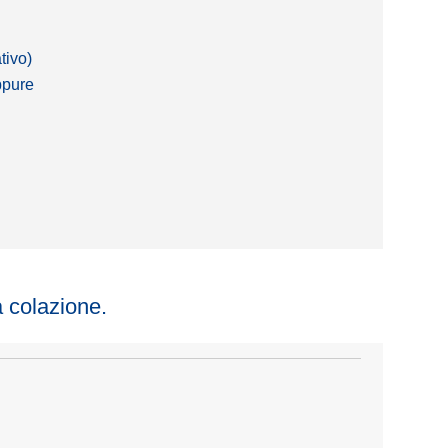
ativo)
ppure
 colazione.