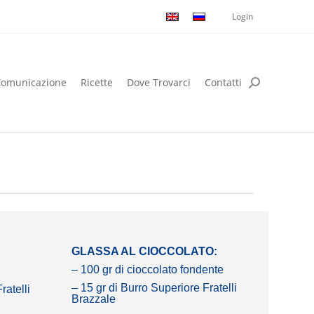
Login
omunicazione
Ricette
Dove Trovarci
Contatti
omunicazione
Ricette
Dove Trovarci
Contatti
GLASSA AL CIOCCOLATO:
– 100 gr di cioccolato fondente
– 15 gr di Burro Superiore Fratelli
ratelli
Brazzale