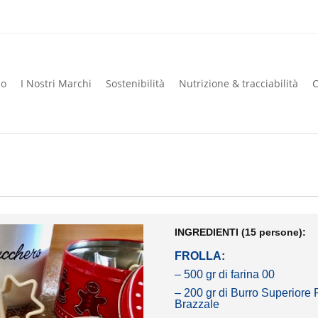
mo
I Nostri Marchi
Sostenibilità
Nutrizione & tracciabilità
C
mo
I Nostri Marchi
Sostenibilità
Nutrizione & tracciabilità
C
INGREDIENTI (15 persone):
FROLLA:
– 500 gr di farina 00
– 200 gr di Burro Superiore F
Brazzale