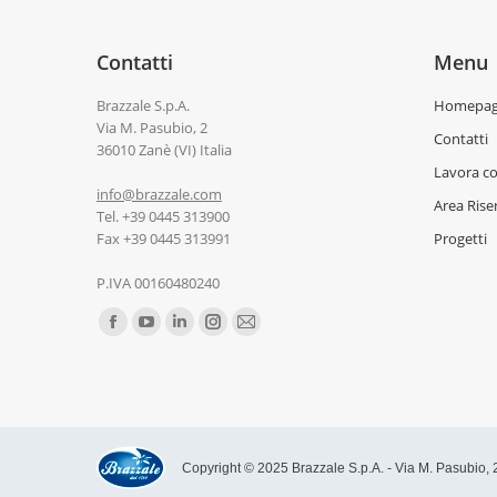
Contatti
Menu
Brazzale S.p.A.
Homepa
Via M. Pasubio, 2
Contatti
36010 Zanè (VI) Italia
Lavora co
info@brazzale.com
Area Rise
Tel. +39 0445 313900
Fax +39 0445 313991
Progetti
P.IVA 00160480240
Ci puoi trovare su:
Copyright © 2025 Brazzale S.p.A. - Via M. Pasubio, 