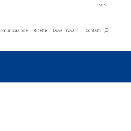
Login
omunicazione
Ricette
Dove Trovarci
Contatti
omunicazione
Ricette
Dove Trovarci
Contatti