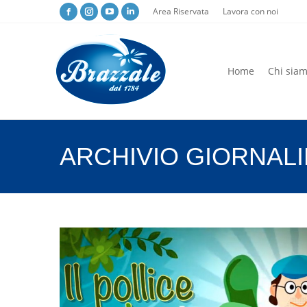
Area Riservata
Lavora con noi
Home
Chi sia
Home
Chi sia
ARCHIVIO GIORNAL