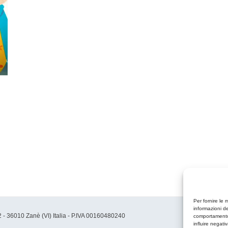
Per fornire le 
informazioni de
2 - 36010 Zanè (VI) Italia - P.IVA 00160480240
Lavora con noi
comportamento 
influire negati