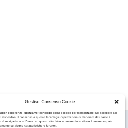
Gestisci Consenso Cookie
migliori esperienze, utilizziamo tecnologie come i cookie per memorizzare e/o accedere alle
l dispositivo. Il consenso a queste tecnologie ci permetterà di elaborare dati come il
Privacy Policy (UE)
Cookie Policy (UE)
powered by
DDM
/
di navigazione o ID unici su questo sito. Non acconsentire o ritirare il consenso può
vamente su alcune caratteristiche e funzioni.