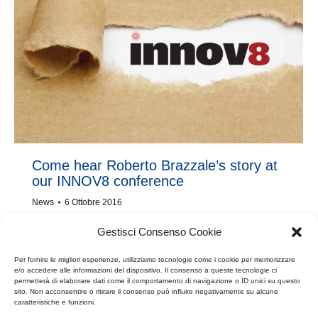
Come hear Roberto Brazzale’s story at
our INNOV8 conference
News
6 Ottobre 2016
Martedì 18 ottobre, Bruxelles
Gestisci Consenso Cookie
11:15-18:15
Thon Hotel EU, Brussels
Per fornire le migliori esperienze, utilizziamo tecnologie come i cookie per memorizzare
Come hear Roberto Brazzale’s story at our INNOV8
e/o accedere alle informazioni del dispositivo. Il consenso a queste tecnologie ci
permetterà di elaborare dati come il comportamento di navigazione o ID unici su questo
conference on Tuesday, 18 October in Brussels.
sito. Non acconsentire o ritirare il consenso può influire negativamente su alcune
caratteristiche e funzioni.