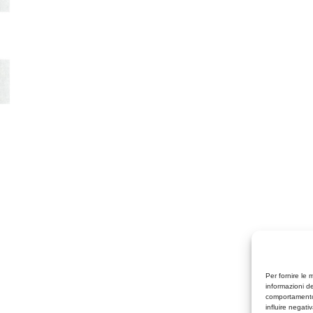
Per fornire le 
informazioni de
comportamento 
influire negati