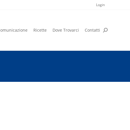
Login
omunicazione
Ricette
Dove Trovarci
Contatti
omunicazione
Ricette
Dove Trovarci
Contatti