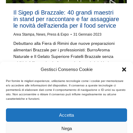
Il Sigep di Brazzale: 40 grandi maestri
in stand per raccontare e far assaggiare
le novità dell’azienda per il food service
Area Stampa
,
News
,
Press & Expo
31 Gennaio 2023
Debuttano alla Fiera di Rimini due nuove preparazioni
alimentari Brazzale per i professionisti: BurroAroma
Naturale e Il Gelato Superiore Fratelli Brazzale senza
additivi. A illustrarle chef, pastrychef e artisti del bakery
Gestisci Consenso Cookie
che le hanno adoperate nelle loro creazioni.
Per fornire le migliori esperienze, utilizziamo tecnologie come i cookie per memorizzare
e/o accedere alle informazioni del dispositivo. Il consenso a queste tecnologie ci
permetterà di elaborare dati come il comportamento di navigazione o ID unici su questo
sito. Non acconsentire o ritirare il consenso può influire negativamente su alcune
caratteristiche e funzioni.
←
1
2
3
4
5
…
8
→
Accetta
Nega