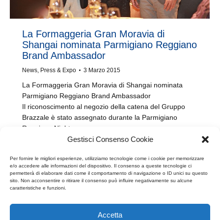
La Formaggeria Gran Moravia di
Shangai nominata Parmigiano Reggiano
Brand Ambassador
News
,
Press & Expo
3 Marzo 2015
La Formaggeria Gran Moravia di Shangai nominata
Parmigiano Reggiano Brand Ambassador
Il riconoscimento al negozio della catena del Gruppo
Brazzale è stato assegnato durante la Parmigiano
Reggiano Night…
Gestisci Consenso Cookie
Per fornire le migliori esperienze, utilizziamo tecnologie come i cookie per memorizzare
e/o accedere alle informazioni del dispositivo. Il consenso a queste tecnologie ci
permetterà di elaborare dati come il comportamento di navigazione o ID unici su questo
←
1
…
8
9
10
11
12
…
sito. Non acconsentire o ritirare il consenso può influire negativamente su alcune
caratteristiche e funzioni.
17
→
Accetta